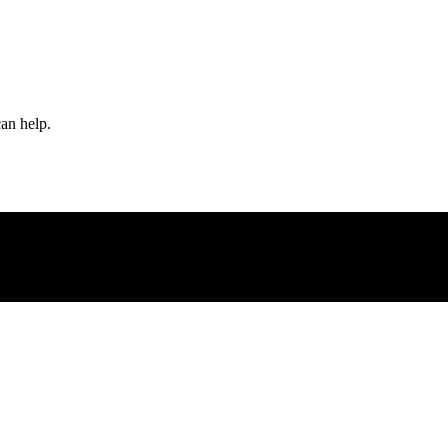
an help.
 Pers PT Diplomasi Media Nasional Segala Konten Dilindungi Oleh 