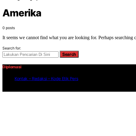
Amerika
0 posts
It seems we cannot find what you are looking for. Perhaps searching c
Search for:
Search
Diplomasi
Kontak – Redaksi – Kode Etik Pers
DIPLOMASI.CO.ID merupakan Situs Berita Online milik Perusahaan